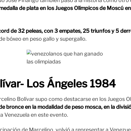
o José Piñango también pasó a la historia como otro
edalla de plata en los Juegos Olímpicos de Moscú e
ord de 32 peleas, con 3 empates, 25 triunfos y 5 derr
de bóxeo en peso gallo y supergallo.
lívar- Los Ángeles 1984
celino Bolívar supo como destacarse en los Juegos Ol
e bronce en la modalidad de peso mosca, en la divisió
a Venezuela en este evento.
cipación de Marcelino, volvió a representar a Venezue