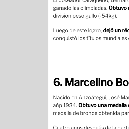
El boxeador caraqueño, Bernard
ganado las olimpiadas.
Obtuvo m
división peso gallo (-54kg).
Luego de este logro,
dejó un réc
conquistó los títulos mundiales 
6. Marcelino Bo
Nacido en Anzoátegui, José Mar
añp 1984.
Obtuvo una medalla d
medalla de bronce obtenida par
Cuatro años después de la parti