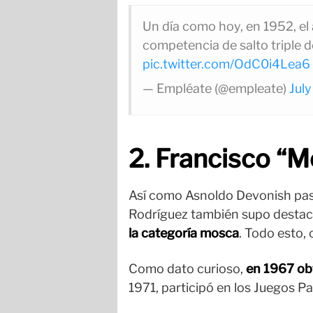
Un día como hoy, en 1952, el 
competencia de salto triple d
pic.twitter.com/OdC0i4Lea6
— Empléate (@empleate)
Jul
2. Francisco “
Así como Asnoldo Devonish pasó
Rodríguez también supo destac
la categoría mosca
. Todo esto,
Como dato curioso,
en 1967 obt
1971, participó en los Juegos P