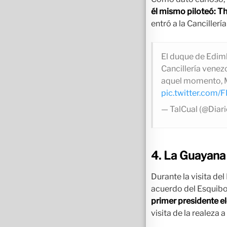
él mismo piloteó: T
entró a la Canciller
El duque de Edimb
Cancillería venez
aquel momento, M
pic.twitter.com/F
— TalCual (@Diar
4. La Guayana
Durante la visita de
acuerdo del Esquib
primer presidente e
visita de la realeza 