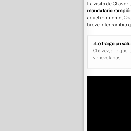
La visita de Chávez 
mandatario rompió el
aquel momento, Cháve
breve intercambio q
«
Le traigo un sal
Chávez, a lo que l
venezolanos.