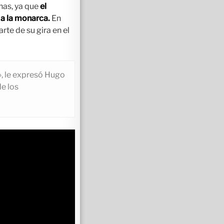
nas, ya que
el
 a la monarca.
En
te de su gira en el
», le expresó Hugo
de los