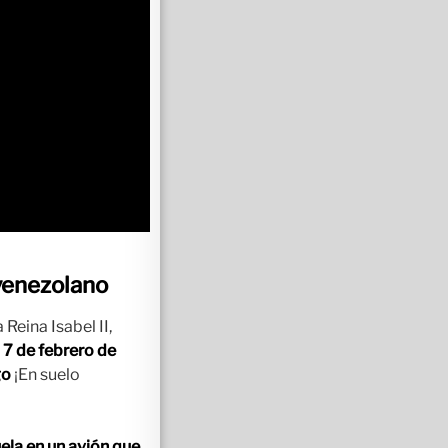
 venezolano
Reina Isabel II,
l 7 de febrero de
go
¡En suelo
uela en un avión que