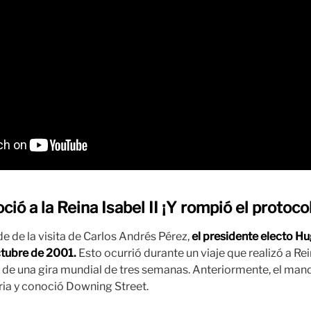
ió a la Reina Isabel II ¡Y rompió el protoco
e de la visita de Carlos Andrés Pérez,
el presidente electo Hu
tubre de 2001.
Esto ocurrió durante un viaje que realizó a Re
de una gira mundial de tres semanas. Anteriormente, el mand
tria y conoció Downing Street.