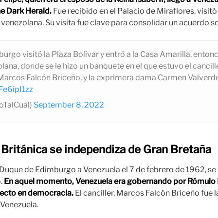
he Dark Herald.
Fue recibido en el Palacio de Miraflores, visitó 
ía venezolana. Su visita fue clave para consolidar un acuerdo s
urgo visitó la Plaza Bolívar y entró a la Casa Amarilla, enton
olana, donde se le hizo un banquete en el que estuvo el cancil
arcos Falcón Briceño, y la exprimera dama Carmen Valverde
Fe6ipI1zz
ioTalCual)
September 8, 2022
 Británica se independiza de Gran Bretaña
l Duque de Edimburgo a Venezuela el 7 de febrero de 1962, se 
o.
En aquel momento, Venezuela era gobernando por Rómulo B
lecto en democracia.
El canciller, Marcos Falcón Briceño fue l
a Venezuela.