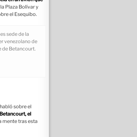
la Plaza Bolívar y
obre el Esequibo.
ces sede de la
ler venezolano de
 de Betancourt.
habló sobre el
etancourt, el
a mente tras esta