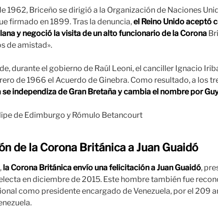
e 1962, Briceño se dirigió a la Organización de Naciones Uni
ue firmado en 1899. Tras la denuncia,
el Reino Unido aceptó c
na y negoció la visita de un alto funcionario de la Corona
Bri
os de amistad».
e, durante el gobierno de Raúl Leoni, el canciller Ignacio Iri
brero de 1966 el Acuerdo de Ginebra. Como resultado, a los tr
a se independiza de Gran Bretaña y cambia el nombre por Guya
ción de la Corona Británica a Juan Guaidó
,
la Corona Británica envío una felicitación a Juan Guaidó
, pre
lecta en diciembre de 2015. Este hombre también fue recono
onal como presidente encargado de Venezuela, por el 209 an
enezuela.