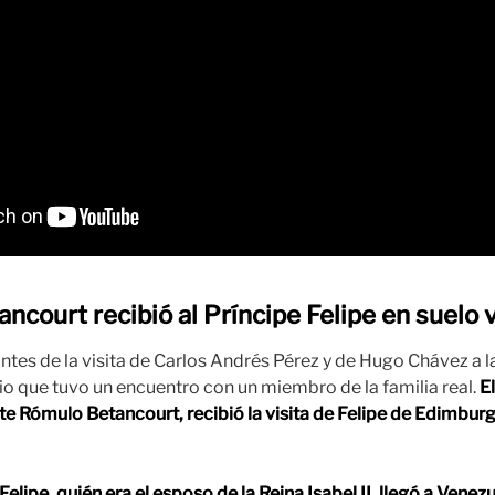
ncourt recibió al Príncipe Felipe en suelo
tes de la visita de Carlos Andrés Pérez y de Hugo Chávez a la 
o que tuvo un encuentro con un miembro de la familia real.
E
te Rómulo Betancourt, recibió la visita de Felipe de Edimbur
Felipe, quién era el esposo de la Reina Isabel II, llegó a Venez