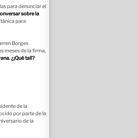
das para denunciar el
onversar sobre la
tánica para
barren Borges
es meses de la firma,
na. ¿¡Qué tal!?
sidente de la
cido por parte de la
iversario de la