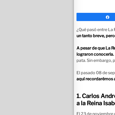
C
¿Qué pasó entre La R
un tanto breve, pero
A pesar de que La R
lograron conocerla.
pata. Sin embargo, p
El pasado 08 de sept
aquí recordarémos a
1. Carlos Andr
a la Reina Isabe
El 23 de noviembre 