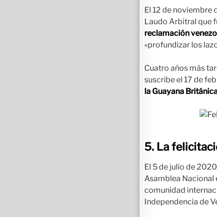
El 12 de noviembre d
Laudo Arbitral que f
reclamación venezola
«profundizar los laz
Cuatro años más tard
suscribe el 17 de fe
la Guayana Británic
5. La felicita
El 5 de julio de 2020
Asamblea Nacional e
comunidad internaci
Independencia de V