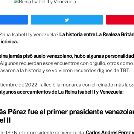
ompartir
Twittear
eina Isabel II y Venezuela?
La historia entre La Realeza Britán
 icónica.
eina jamás pisó suelo venezolano, hubo algunas personalidade
Algunos recuerdan esos encuentros con orgullo, otros como
asaron a la historia y se volvieron recuerdos dignos de TBT.
iembre de 2022, falleció la monarca con el reinado más largo 
lgunos acercamientos de La Reina Isabel II y Venezuela:
és Pérez fue el primer presidente venezol
l II
de 1976, el ex presidente de Venezuela,
Carlos Andrés Pérez vi