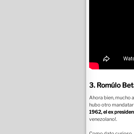
3. Romúlo Beta
Ahora bien, mucho an
hubo otro mandatari
1962, el ex presiden
venezolano!.
Como dato curioso,