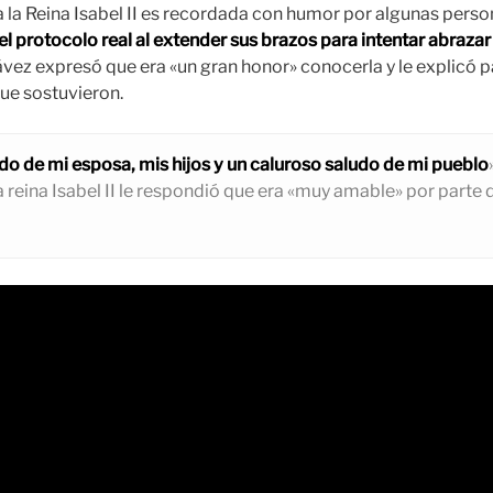
a la Reina Isabel II es recordada con humor por algunas perso
 protocolo real al extender sus brazos para intentar abrazar
z expresó que era «un gran honor» conocerla y le explicó par
ue sostuvieron.
udo de mi esposa, mis hijos y un caluroso saludo de mi pueblo
a reina Isabel II le respondió que era «muy amable» por parte 