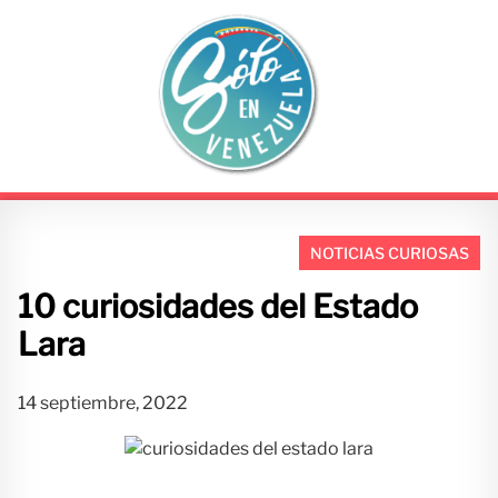
S
a
l
t
a
r
a
l
c
o
NOTICIAS CURIOSAS
n
10 curiosidades del Estado
t
e
Lara
n
i
14 septiembre, 2022
d
o