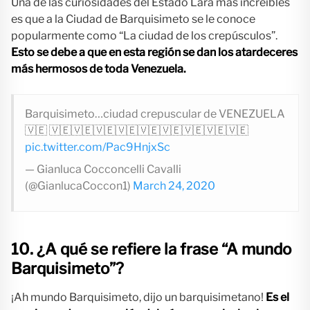
Una de las curiosidades del Estado Lara más increíbles
es que a la Ciudad de Barquisimeto se le conoce
popularmente como “La ciudad de los crepúsculos”.
Esto se debe a que en esta región se dan los atardeceres
más hermosos de toda Venezuela.
Barquisimeto…ciudad crepuscular de VENEZUELA
🇻🇪 🇻🇪🇻🇪🇻🇪🇻🇪🇻🇪🇻🇪🇻🇪🇻🇪🇻🇪
pic.twitter.com/Pac9HnjxSc
— Gianluca Cocconcelli Cavalli
(@GianlucaCoccon1)
March 24, 2020
10. ¿A qué se refiere la frase “A mundo
Barquisimeto”?
¡Ah mundo Barquisimeto, dijo un barquisimetano!
Es el