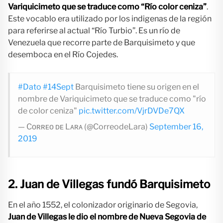
Variquicimeto que se traduce como “Río color ceniza”
.
Este vocablo era utilizado por los indigenas de la región
para referirse al actual “Río Turbio”. Es un río de
Venezuela que recorre parte de Barquisimeto y que
desemboca en el Río Cojedes.
#Dato
#14Sept
Barquisimeto tiene su origen en el
nombre de Variquicimeto que se traduce como "río
de color ceniza"
pic.twitter.com/VjrDVDe7QX
— Cᴏʀʀᴇᴏ ᴅᴇ Lᴀʀᴀ (@CorreodeLara)
September 16,
2019
2. Juan de Villegas fundó Barquisimeto
En el año 1552, el colonizador originario de Segovia,
Juan de Villegas le dio el nombre de Nueva Segovia de