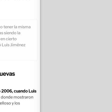
o tener la misma
as siendo la
en cierto
ó Luis Jiménez
Nuevas
ño 2006, cuando Luis
, donde mostraron
elloso y los