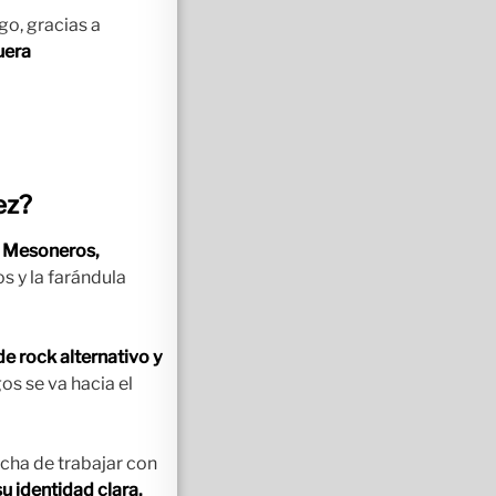
go, gracias a
uera
ez?
s Mesoneros,
s y la farándula
 rock alternativo y
os se va hacia el
icha de trabajar con
u identidad clara.