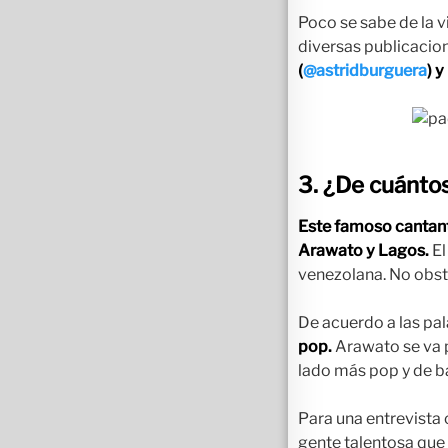
Poco se sabe de la 
diversas publicacion
(
@astridburguera
)
y
3. ¿De cuánto
Este famoso cantan
Arawato y Lagos.
El
venezolana. No obsta
De acuerdo a las pa
pop.
Arawato se va p
lado más pop y de ba
Para una entrevista 
gente talentosa que