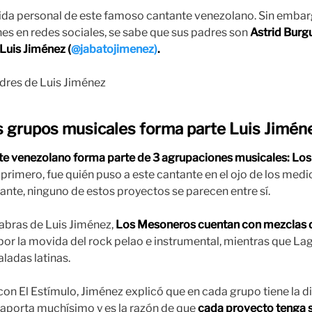
vida personal de este famoso cantante venezolano. Sin embar
es en redes sociales, se sabe que sus padres son
Astrid Burg
 Luis Jiménez (
@jabatojimenez)
.
s grupos musicales forma parte Luis Jimén
te venezolano forma parte de 3 agrupaciones musicales: Lo
 primero, fue quién puso a este cantante en el ojo de los medio
nte, ninguno de estos proyectos se parecen entre sí.
labras de Luis Jiménez,
Los Mesoneros cuentan con mezclas de
or la movida del rock pelao e instrumental, mientras que Lag
ladas latinas.
con El Estímulo, Jiménez explicó que en cada grupo tiene la d
 aporta muchísimo y es la razón de que
cada proyecto tenga s