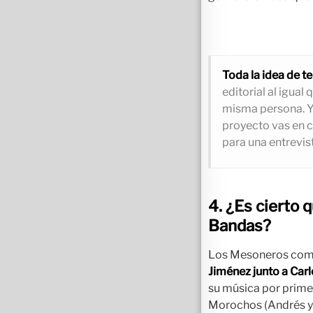
Toda la idea de t
editorial al igual
misma persona. Y 
proyecto vas en c
para una entrevis
4. ¿Es cierto
Bandas?
Los Mesoneros come
Jiménez junto a Carl
su música por primer
Morochos (Andrés y 