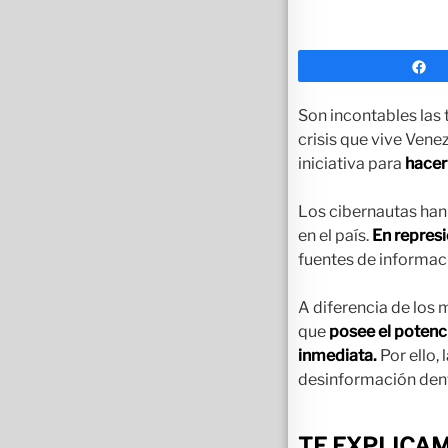
C
Son incontables las
crisis que vive Vene
iniciativa para
hacer 
Los cibernautas han 
en el país.
En represi
fuentes de informac
A diferencia de los 
que
posee el potenc
inmediata.
Por ello, 
desinformación dentr
TE EXPLICAM