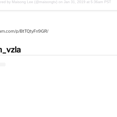
ared by
Maisong Lee
(@maisongtv) on
Jan 31, 2019 at 5:36am PST
gram.com/p/BtTQtyFn9GR/
h_vzla