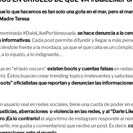
e lo que hacemos es tan solo una gota en el mar, pero el mar 
— Madre Teresa
enominada #DaleLikePorVenezuela,
se hace denuncia a la cen
s informativas
. Cada post permite difundir y llegar a más per
iéndole frente a la mordaza, ya que el que calla es un cómplice
a lo injusto, a lo indignante…
 en “el lado oscuro”
existen boots y cuentas falsas
en redes 
). Éstos buscan crear trending topics irrelevantes y sabotea
“boots” oficialistas que reportan y denuncian las informacione
 usuario real en redes sociales, tiene una cuota de poder en 
njusticias, aberraciones o violencia en las redes, y al “Darle
ro ¡Es lo contrario!
el algoritmo de instagram responde al nú
rtir, me gusta y comentarios) que recibe un post. Es decir,
co
rraciones ante el mundo.