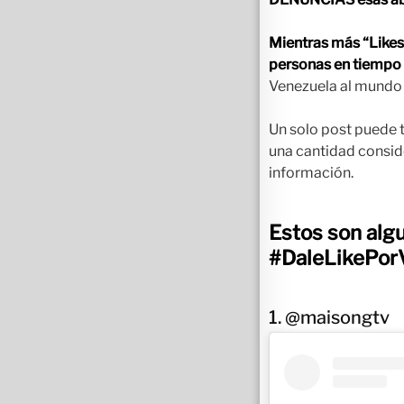
Mientras más “Likes
personas en tiempo 
Venezuela al mundo e
Un solo post puede t
una cantidad consid
información.
Estos son algu
#DaleLikePor
1. @maisongtv