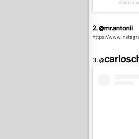
A post sh
2.
@mr.antonii
https://www.insta
carlosc
3. @