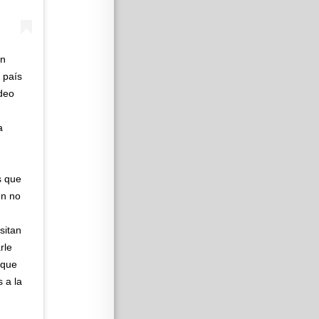
un
 país
ideo
a
s que
en no
sitan
rle
 que
s a la