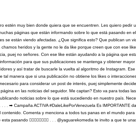
o estén muy bien donde quiera que se encuentren. Les quiero pedir 
uchas páginas que están informando sobre lo que está pasando en el
nes se están viendo afectadas. ¿Que significa esto? Que publican un v
 chamos heridos y la gente no le da like porque creen que con ese like
cia, puej no señores. Con ese like están ayudando a la página que est
información para que sus publicaciones se mantenga y obtener mayor
dores y así tratar de buscarle la vuelta al algoritmo de Instagram. Ese
e tal manera que si una publicación no obtiene los likes o interaccione
 necesario para considerar un post de interés, puej simplemente decid
a página en las noticias del seguidor. Me captan? Esto va para todas las
ublicando noticias sobre lo que está sucediendo en nuestro país. Nece
. . . . . ➡ Campaña ACTIVA #DaleLikePorVenezuela Es IMPORTANTE da
 el contenido. Comenta y menciona a todos tus panas en el mundo para
esta pasando 👇🏻👇🏻👇🏻👇🏻 . . . @yaguarekomedia te invito a que te una