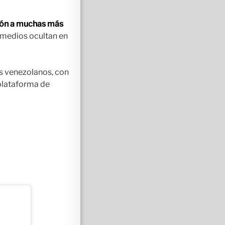
ción a muchas más
 medios ocultan en
os venezolanos, con
plataforma de