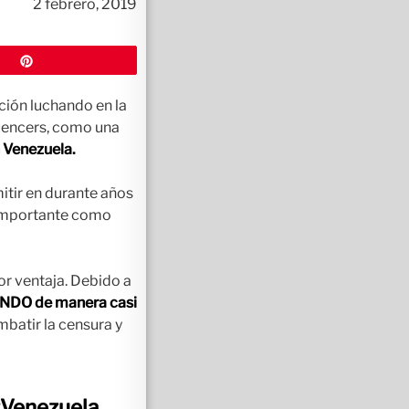
2 febrero, 2019
Pin
ción luchando en la
luencers, como una
n Venezuela.
itir en durante años
 importante como
r ventaja. Debido a
MUNDO de manera casi
mbatir la censura y
Venezuela