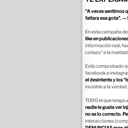
“A veces sentimos qu
faltara esa gota”. 
En esta campaña d
like en publicacione
información real, hac
coñazo” a la maldad, 
Está comprobado que
facebook e instagram
el desinterés y los 
invisible a la verdad.
TODO el que tenga un
nadie le gusta ver i
no es lo correcto. Pe
interacciones (compa
DENUNCIAS esas abe