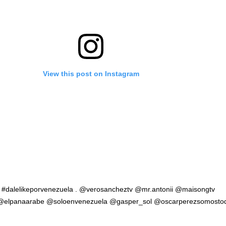
View this post on Instagram
 #dalelikeporvenezuela . @verosancheztv @mr.antonii @maisongtv
 @elpanaarabe @soloenvenezuela @gasper_sol @oscarperezsomosto