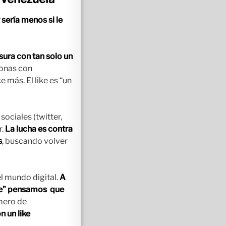
sería menos si le
sura con tan solo un
sonas con
 más. El like es “un
sociales (twitter,
r.
La lucha es contra
s
, buscando volver
el mundo digital.
A
 Like” pensamos que
mero de
n un like