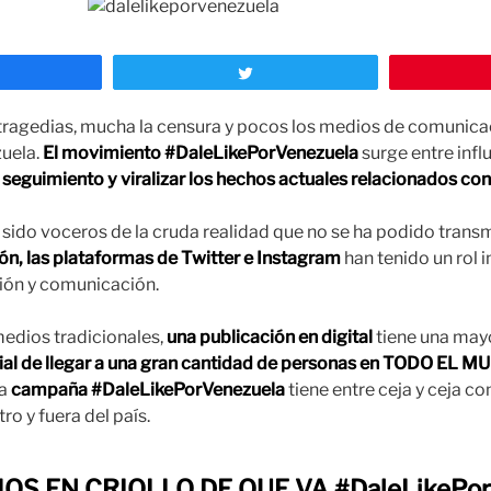
ompartir
Twittear
 tragedias, mucha la censura y pocos los medios de comunica
zuela.
El movimiento #DaleLikePorVenezuela
surge entre inf
seguimiento y viralizar los hechos actuales relacionados co
sido voceros de la cruda realidad que no se ha podido transm
ón, las plataformas de Twitter e Instagram
han tenido un rol
ión y comunicación.
medios tradicionales,
una publicación en digital
tiene una mayo
ial de llegar a una gran cantidad de personas en TODO EL 
la
campaña #DaleLikePorVenezuela
tiene entre ceja y ceja co
o y fuera del país.
OS EN CRIOLLO DE QUE VA #DaleLikePor