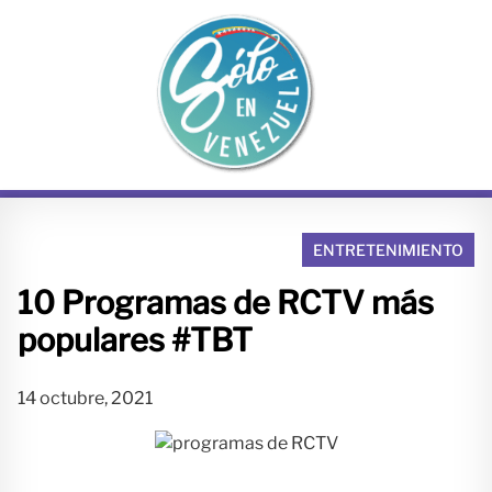
S
a
l
t
a
r
a
l
c
o
ENTRETENIMIENTO
n
10 Programas de RCTV más
t
e
populares #TBT
n
i
14 octubre, 2021
d
o