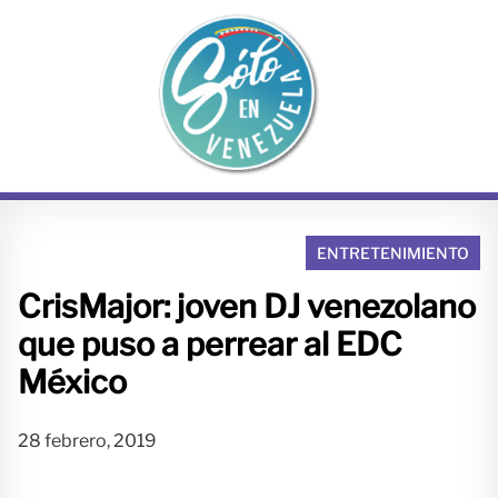
S
a
l
t
a
r
a
l
c
o
ENTRETENIMIENTO
n
CrisMajor: joven DJ venezolano
t
e
que puso a perrear al EDC
n
México
i
d
o
28 febrero, 2019