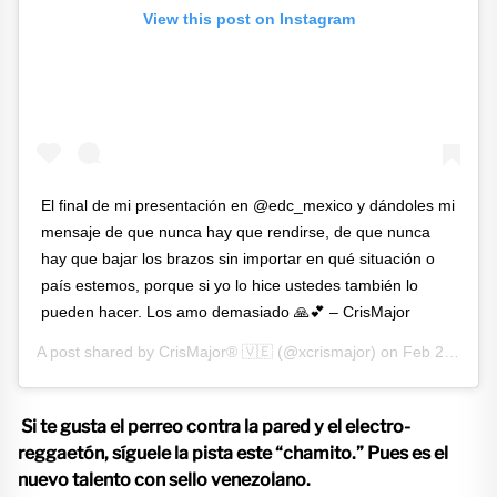
View this post on Instagram
El final de mi presentación en @edc_mexico y dándoles mi
mensaje de que nunca hay que rendirse, de que nunca
hay que bajar los brazos sin importar en qué situación o
país estemos, porque si yo lo hice ustedes también lo
pueden hacer. Los amo demasiado 🙏💕 – CrisMajor
A post shared by
CrisMajor® 🇻🇪
(@xcrismajor) on
Feb 27, 2019 at 1:26pm PST
Si te gusta el perreo contra la pared y el electro-
reggaetón, síguele la pista este “chamito.” Pues es el
nuevo talento con sello venezolano.