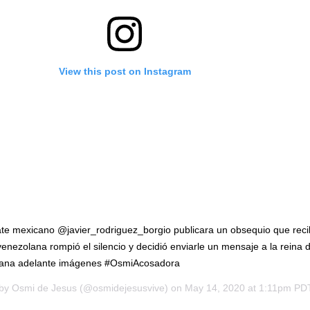
View this post on Instagram
e mexicano @javier_rodriguez_borgio publicara un obsequio que recibi
venezolana rompió el silencio y decidió enviarle un mensaje a la reina 
xana adelante imágenes #OsmiAcosadora
 by
Osmi de Jesus
(@osmidejesusvive) on
May 14, 2020 at 1:11pm PD