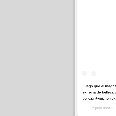
Luego que el magnat
ex reina de belleza 
belleza @michellro
A post shared