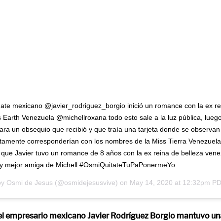
ate mexicano @javier_rodriguez_borgio inició un romance con la ex re
s Earth Venezuela @michellroxana todo esto sale a la luz pública, lueg
ara un obsequio que recibió y que traía una tarjeta donde se observan
stamente corresponderían con los nombres de la Miss Tierra Venezuela
 que Javier tuvo un romance de 8 años con la ex reina de belleza ven
y mejor amiga de Michell #OsmiQuitateTuPaPonermeYo
by
Osmi de Jesus
(@osmidejesusvive) on
May 14, 2020 at 12:32pm P
el empresario mexicano Javier Rodríguez Borgio mantuvo un