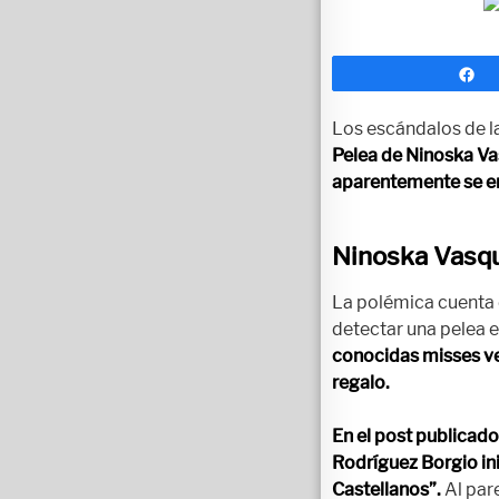
C
Los escándalos de l
Pelea de Ninoska Vas
aparentemente se en
Ninoska Vasqu
La polémica cuenta 
detectar una pelea e
conocidas misses ve
regalo.
En el post publicado
Rodríguez Borgio ini
Castellanos”.
Al par