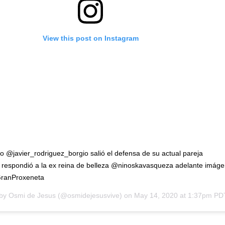
View this post on Instagram
 @javier_rodriguez_borgio salió el defensa de su actual pareja
 respondió a la ex reina de belleza @ninoskavasqueza adelante imág
ranProxeneta
 by
Osmi de Jesus
(@osmidejesusvive) on
May 14, 2020 at 1:37pm PD