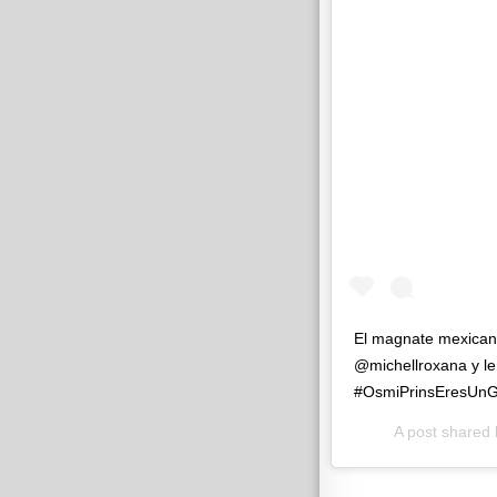
El magnate mexicano
@michellroxana y le
#OsmiPrinsEresUnG
A post shared