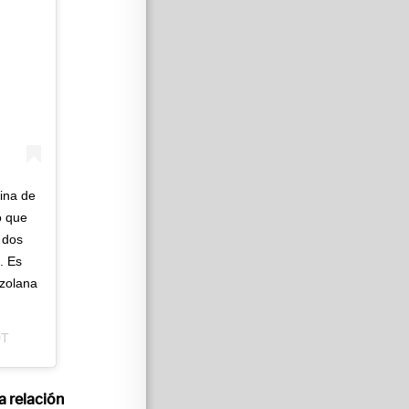
ina de
o que
 dos
. Es
ezolana
DT
a relación