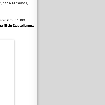
r, hace semanas,
.
so a enviar una
rfil de Castellanos: