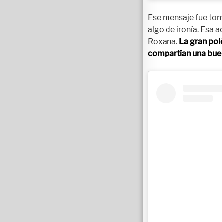
Ese mensaje fue tom
algo de ironía. Esa 
Roxana.
La gran pol
compartían una bue