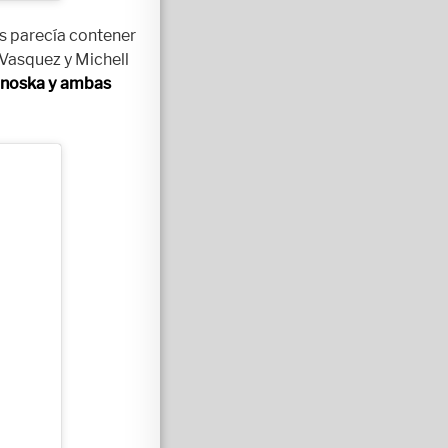
s parecía contener
 Vasquez y Michell
Ninoska y ambas