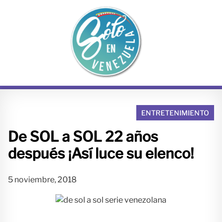
S
a
l
t
a
r
a
l
c
o
ENTRETENIMIENTO
n
De SOL a SOL 22 años
t
e
después ¡Así luce su elenco!
n
i
5 noviembre, 2018
d
o