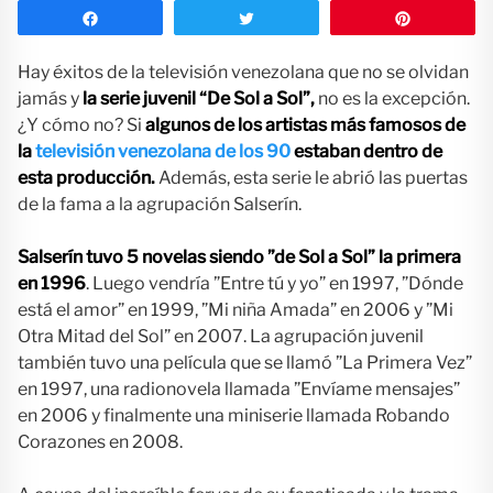
Compartir
Twittear
Pin
Hay éxitos de la televisión venezolana que no se olvidan
jamás y
la serie juvenil “De Sol a Sol”,
no es la excepción.
¿Y cómo no? Si
algunos de los artistas más famosos de
la
televisión venezolana de los 90
estaban dentro de
esta producción.
Además, esta serie le abrió las puertas
de la fama a la agrupación Salserín.
Salserín tuvo 5 novelas siendo ”de Sol a Sol” la primera
en 1996
. Luego vendría ”Entre tú y yo” en 1997, ”Dónde
está el amor” en 1999, ”Mi niña Amada” en 2006 y ”Mi
Otra Mitad del Sol” en 2007. La agrupación juvenil
también tuvo una película que se llamó ”La Primera Vez”
en 1997, una radionovela llamada ”Envíame mensajes”
en 2006 y finalmente una miniserie llamada Robando
Corazones en 2008.