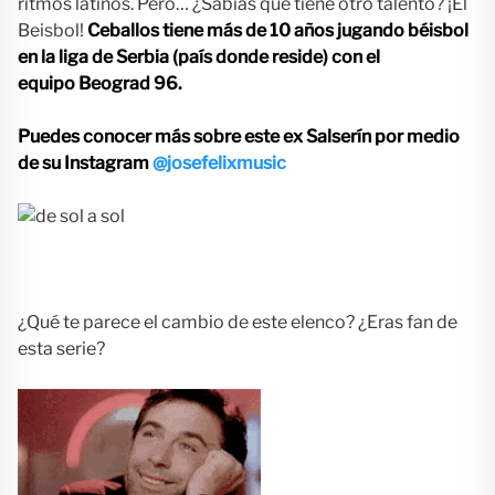
ritmos latinos. Pero… ¿Sabías que tiene otro talento? ¡El
Beisbol!
Ceballos tiene más de 10 años jugando béisbol
en la liga de Serbia (país donde reside) con el
equipo Beograd 96.
Puedes conocer más sobre este ex Salserín por medio
de su Instagram
@josefelixmusic
¿Qué te parece el cambio de este elenco? ¿Eras fan de
esta serie?