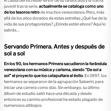
A causa del increíble fervor de su fanaticada y la trama
juvenil tras la serie,
actualmente se cataloga como uno
de los tesoros retro
de muchos venezolanos. Pero, más
allá de los años dorados de estas estrellas ¿Qué fue de la
vida de sus protagonistas? ¿Dónde están ahora? Aquí lo
sabrás…
Servando Primera. Antes y después de
sol a sol
En los 90, los hermanos Primera sacudieron la farándula
venezolana con su música y carisma, siendo “De sol a
sol” el proyecto que los catapultara al éxito
. En 1997, los
hermanos se separaron de la agrupación Salserín, para
iniciar una carrera como dúo. Sin embargo, su último
álbum de estudio salió hace una década y desde
entonces su camino profesional ha estado plagado de
numerosos altibajos.